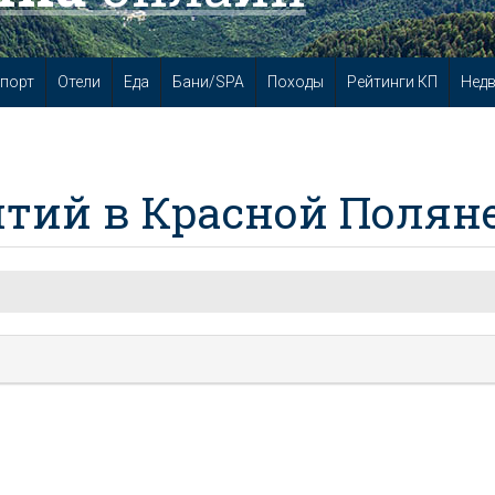
порт
Отели
Еда
Бани/SPA
Походы
Рейтинги КП
Нед
тий в Красной Полян