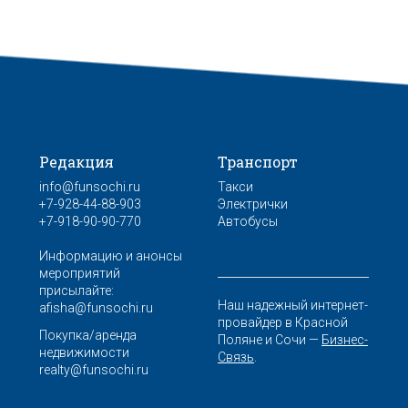
Редакция
Транспорт
info@funsochi.ru
Такси
+7-928-44-88-903
Электрички
+7-918-90-90-770
Автобусы
Информацию и анонсы
мероприятий
присылайте:
Наш надежный интернет-
afisha@funsochi.ru
провайдер в Красной
Покупка/аренда
Поляне и Сочи —
Бизнес-
недвижимости
Связь
.
realty@funsochi.ru