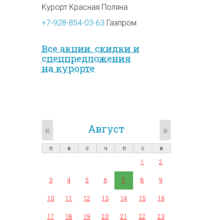
Курорт Красная Поляна
+7-928-854-03-63
Газпром
Все акции, скидки и
спец­предложе­ния
на курорте
Август
«
»
п
в
с
ч
п
с
в
1
2
3
4
5
6
7
8
9
10
11
12
13
14
15
16
17
18
19
20
21
22
23