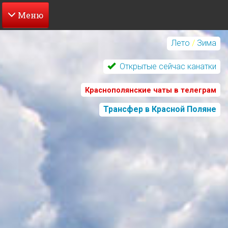
Перейти
к
Лето
/
Зима
основному
содержанию
Открытые сейчас канатки
Краснополянские чаты в телеграм
Трансфер в Красной Поляне