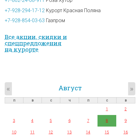
+7-862-24-08-911
Роза Хутор
+7-928-294-17-12
Курорт Красная Поляна
+7-928-854-03-63
Газпром
Все акции, скидки и
спец­предложе­ния
на курорте
Август
«
»
п
в
с
ч
п
с
в
1
2
3
4
5
6
7
8
9
10
11
12
13
14
15
16