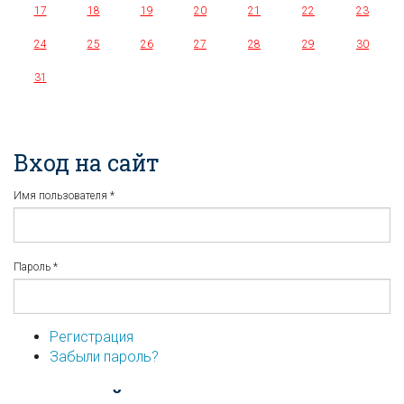
17
18
19
20
21
22
23
24
25
26
27
28
29
30
31
Вход на сайт
Имя пользователя
*
Пароль
*
Регистрация
Забыли пароль?
...или войдите используя