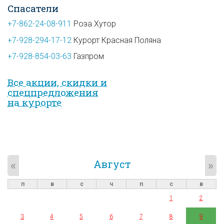
Спасатели
+7-862-24-08-911
Роза Хутор
+7-928-294-17-12
Курорт Красная Поляна
+7-928-854-03-63
Газпром
Все акции, скидки и
спец­предложе­ния
на курорте
Август
«
»
п
в
с
ч
п
с
в
1
2
3
4
5
6
7
8
9