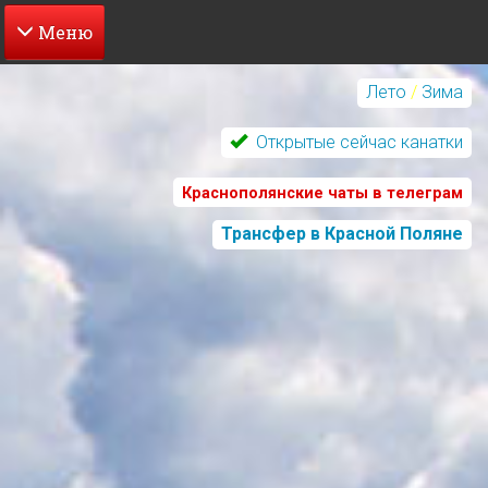
Перейти
к
Лето
/
Зима
основному
содержанию
Открытые сейчас канатки
Краснополянские чаты в телеграм
Трансфер в Красной Поляне