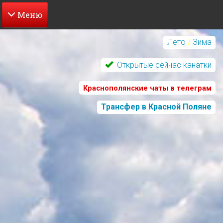
Перейти
к
Лето
/
Зима
основному
содержанию
Открытые сейчас канатки
Краснополянские чаты в телеграм
Трансфер в Красной Поляне