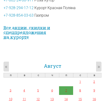
+7-862-24-08-911
Роза Хутор
+7-928-294-17-12
Курорт Красная Поляна
+7-928-854-03-63
Газпром
Все акции, скидки и
спец­предложе­ния
на курорте
Август
«
»
п
в
с
ч
п
с
в
1
2
3
4
5
6
7
8
9
10
11
12
13
14
15
16