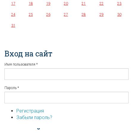
17
18
19
20
21
22
23
24
25
26
27
28
29
30
31
Вход на сайт
Имя пользователя
*
Пароль
*
Регистрация
Забыли пароль?
...или войдите используя