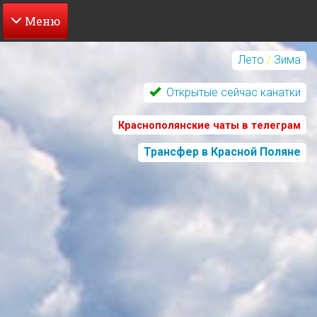
Перейти
к
Лето
/
Зима
основному
содержанию
Открытые сейчас канатки
Краснополянские чаты в телеграм
Трансфер в Красной Поляне