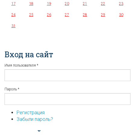
17
18
19
20
21
22
23
24
25
26
27
28
29
30
31
Вход на сайт
Имя пользователя
*
Пароль
*
Регистрация
Забыли пароль?
...или войдите используя