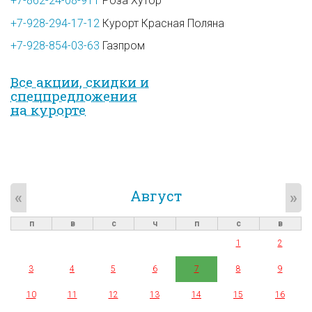
+7-862-24-08-911
Роза Хутор
+7-928-294-17-12
Курорт Красная Поляна
+7-928-854-03-63
Газпром
Все акции, скидки и
спец­предложе­ния
на курорте
Август
«
»
п
в
с
ч
п
с
в
1
2
3
4
5
6
7
8
9
10
11
12
13
14
15
16