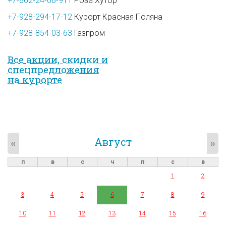
+7-862-24-08-911
Роза Хутор
+7-928-294-17-12
Курорт Красная Поляна
+7-928-854-03-63
Газпром
Все акции, скидки и
спец­предложе­ния
на курорте
Август
«
»
п
в
с
ч
п
с
в
1
2
3
4
5
6
7
8
9
10
11
12
13
14
15
16