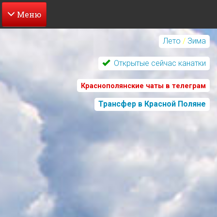
Перейти
к
Лето
/
Зима
основному
содержанию
Открытые сейчас канатки
Краснополянские чаты в телеграм
Трансфер в Красной Поляне