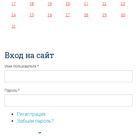
17
18
19
20
21
22
23
24
25
26
27
28
29
30
31
Вход на сайт
Имя пользователя
*
Пароль
*
Регистрация
Забыли пароль?
...или войдите используя