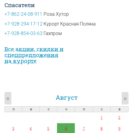
Спасатели
+7-862-24-08-911
Роза Хутор
+7-928-294-17-12
Курорт Красная Поляна
+7-928-854-03-63
Газпром
Все акции, скидки и
спец­предложе­ния
на курорте
Август
«
»
п
в
с
ч
п
с
в
1
2
3
4
5
6
7
8
9