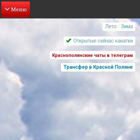
Перейти
к
Лето
/
Зима
основному
содержанию
Открытые сейчас канатки
Краснополянские чаты в телеграм
Трансфер в Красной Поляне