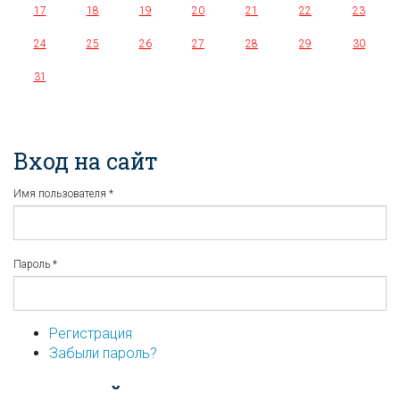
17
18
19
20
21
22
23
24
25
26
27
28
29
30
31
Вход на сайт
Имя пользователя
*
Пароль
*
Регистрация
Забыли пароль?
...или войдите используя