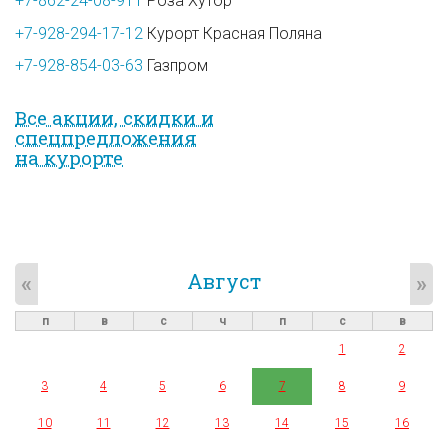
+7-862-24-08-911
Роза Хутор
+7-928-294-17-12
Курорт Красная Поляна
+7-928-854-03-63
Газпром
Все акции, скидки и
спец­предложе­ния
на курорте
Август
«
»
п
в
с
ч
п
с
в
1
2
3
4
5
6
7
8
9
10
11
12
13
14
15
16