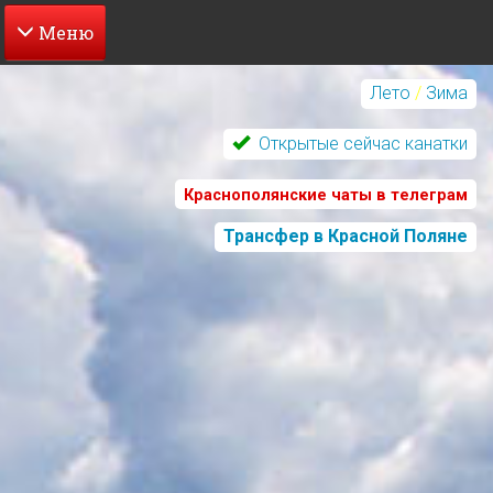
Перейти
к
Лето
/
Зима
основному
содержанию
Открытые сейчас канатки
Краснополянские чаты в телеграм
Трансфер в Красной Поляне