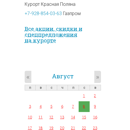
Курорт Красная Поляна
+7-928-854-03-63
Газпром
Все акции, скидки и
спец­предложе­ния
на курорте
Август
«
»
п
в
с
ч
п
с
в
1
2
3
4
5
6
7
8
9
10
11
12
13
14
15
16
17
18
19
20
21
22
23