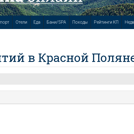
порт
Отели
Еда
Бани/SPA
Походы
Рейтинги КП
Нед
тий в Красной Полян