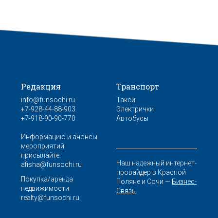
Редакция
Транспорт
info@funsochi.ru
Такси
+7-928-44-88-903
Электрички
+7-918-90-90-770
Автобусы
Информацию и анонсы
мероприятий
присылайте:
Наш надежный интернет-
afisha@funsochi.ru
провайдер в Красной
Покупка/аренда
Поляне и Сочи —
Бизнес-
недвижимости
Связь
.
realty@funsochi.ru