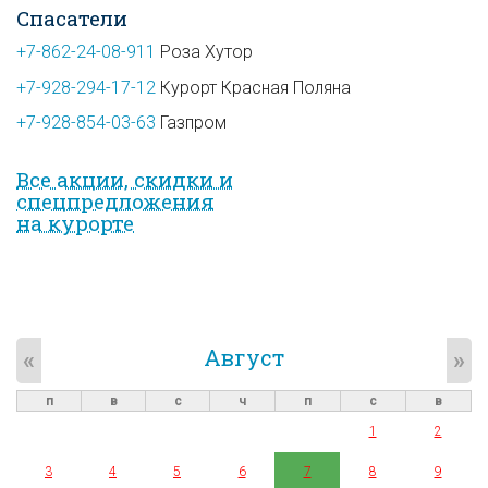
Спасатели
+7-862-24-08-911
Роза Хутор
+7-928-294-17-12
Курорт Красная Поляна
+7-928-854-03-63
Газпром
Все акции, скидки и
спец­предложе­ния
на курорте
Август
«
»
п
в
с
ч
п
с
в
1
2
3
4
5
6
7
8
9