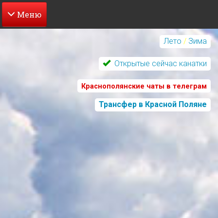
Перейти
к
Лето
/
Зима
основному
содержанию
Открытые сейчас канатки
Краснополянские чаты в телеграм
Трансфер в Красной Поляне