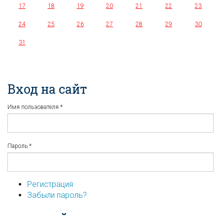
17
18
19
20
21
22
23
24
25
26
27
28
29
30
31
Вход на сайт
Имя пользователя
*
Пароль
*
Регистрация
Забыли пароль?
...или войдите используя