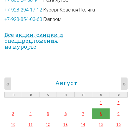
+7-862-24-08-911
Роза Хутор
+7-928-294-17-12
Курорт Красная Поляна
+7-928-854-03-63
Газпром
Все акции, скидки и
спец­предложе­ния
на курорте
Август
«
»
п
в
с
ч
п
с
в
1
2
3
4
5
6
7
8
9
10
11
12
13
14
15
16