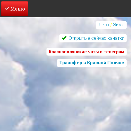
Перейти
к
Лето
/
Зима
основному
содержанию
Открытые сейчас канатки
Краснополянские чаты в телеграм
Трансфер в Красной Поляне