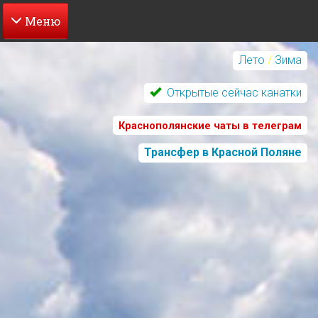
Перейти
к
Лето
/
Зима
основному
содержанию
Открытые сейчас канатки
Краснополянские чаты в телеграм
Трансфер в Красной Поляне