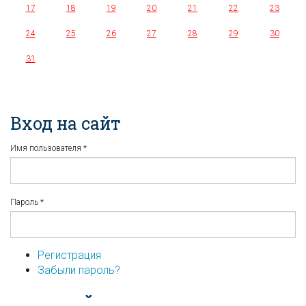
17
18
19
20
21
22
23
24
25
26
27
28
29
30
31
Вход на сайт
Имя пользователя
*
Пароль
*
Регистрация
Забыли пароль?
...или войдите используя