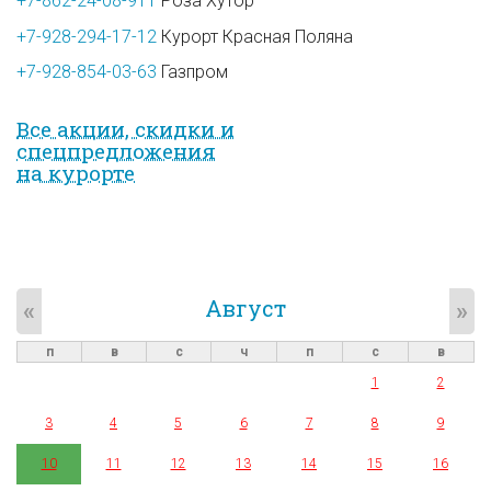
+7-862-24-08-911
Роза Хутор
+7-928-294-17-12
Курорт Красная Поляна
+7-928-854-03-63
Газпром
Все акции, скидки и
спец­предложе­ния
на курорте
Август
«
»
п
в
с
ч
п
с
в
1
2
3
4
5
6
7
8
9
10
11
12
13
14
15
16