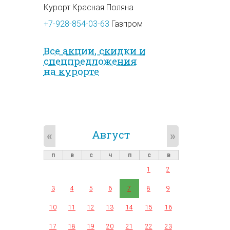
Курорт Красная Поляна
+7-928-854-03-63
Газпром
Все акции, скидки и
спец­предложе­ния
на курорте
Август
«
»
п
в
с
ч
п
с
в
1
2
3
4
5
6
7
8
9
10
11
12
13
14
15
16
17
18
19
20
21
22
23