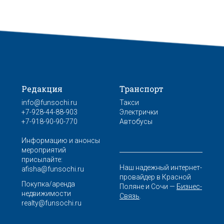
Редакция
Транспорт
info@funsochi.ru
Такси
+7-928-44-88-903
Электрички
+7-918-90-90-770
Автобусы
Информацию и анонсы
мероприятий
присылайте:
Наш надежный интернет-
afisha@funsochi.ru
провайдер в Красной
Покупка/аренда
Поляне и Сочи —
Бизнес-
недвижимости
Связь
.
realty@funsochi.ru