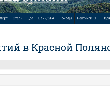
порт
Отели
Еда
Бани/SPA
Походы
Рейтинги КП
Нед
тий в Красной Полян