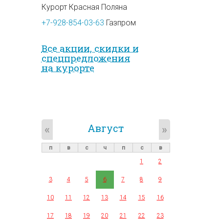
Курорт Красная Поляна
+7-928-854-03-63
Газпром
Все акции, скидки и
спец­предложе­ния
на курорте
Август
«
»
п
в
с
ч
п
с
в
1
2
3
4
5
6
7
8
9
10
11
12
13
14
15
16
17
18
19
20
21
22
23