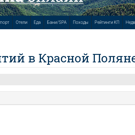
порт
Отели
Еда
Бани/SPA
Походы
Рейтинги КП
Нед
тий в Красной Полян