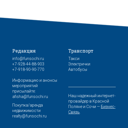
Редакция
Транспорт
info@funsochi.ru
Такси
+7-928-44-88-903
Электрички
+7-918-90-90-770
Автобусы
Информацию и анонсы
мероприятий
присылайте:
Наш надежный интернет-
afisha@funsochi.ru
провайдер в Красной
Покупка/аренда
Поляне и Сочи —
Бизнес-
недвижимости
Связь
.
realty@funsochi.ru