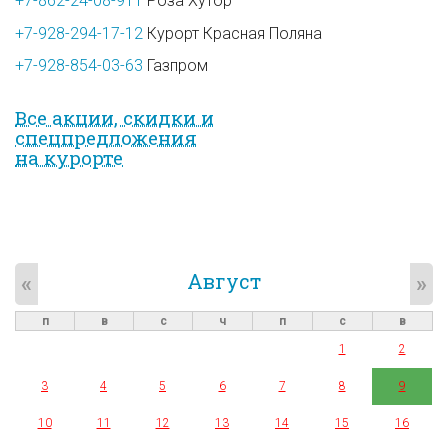
+7-862-24-08-911
Роза Хутор
+7-928-294-17-12
Курорт Красная Поляна
+7-928-854-03-63
Газпром
Все акции, скидки и
спец­предложе­ния
на курорте
Август
«
»
п
в
с
ч
п
с
в
1
2
3
4
5
6
7
8
9
10
11
12
13
14
15
16