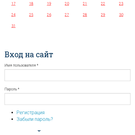
17
18
19
20
21
22
23
24
25
26
27
28
29
30
31
Вход на сайт
Имя пользователя
*
Пароль
*
Регистрация
Забыли пароль?
...или войдите используя