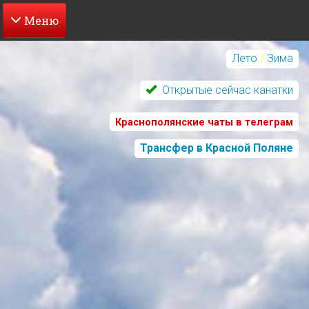
Перейти
к
Лето
/
Зима
основному
содержанию
Открытые сейчас канатки
Краснополянские чаты в телеграм
Трансфер в Красной Поляне