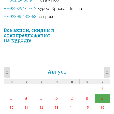
+7-862-24-08-911
Роза Хутор
+7-928-294-17-12
Курорт Красная Поляна
+7-928-854-03-63
Газпром
Все акции, скидки и
спец­предложе­ния
на курорте
Август
«
»
п
в
с
ч
п
с
в
1
2
3
4
5
6
7
8
9
10
11
12
13
14
15
16