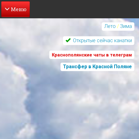
Перейти
к
Лето
/
Зима
основному
содержанию
Открытые сейчас канатки
Краснополянские чаты в телеграм
Трансфер в Красной Поляне