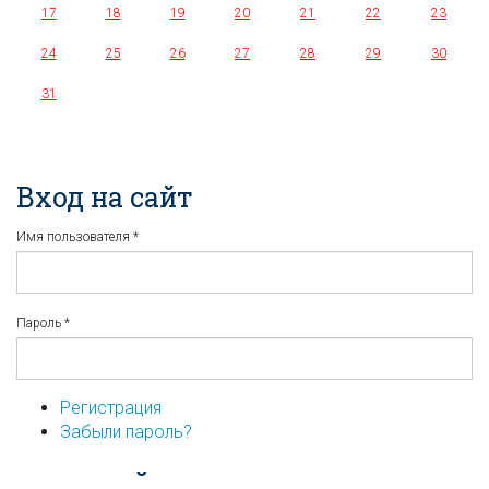
17
18
19
20
21
22
23
24
25
26
27
28
29
30
31
Вход на сайт
Имя пользователя
*
Пароль
*
Регистрация
Забыли пароль?
...или войдите используя