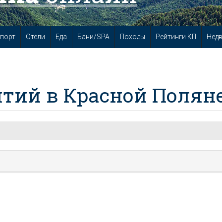
порт
Отели
Еда
Бани/SPA
Походы
Рейтинги КП
Нед
тий в Красной Полян