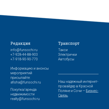
Редакция
Транспорт
info@funsochi.ru
Такси
+7-928-44-88-903
Электрички
+7-918-90-90-770
Автобусы
Информацию и анонсы
мероприятий
присылайте:
Наш надежный интернет-
afisha@funsochi.ru
провайдер в Красной
Покупка/аренда
Поляне и Сочи —
Бизнес-
недвижимости
Связь
.
realty@funsochi.ru