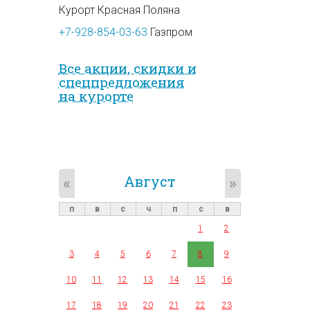
Курорт Красная Поляна
+7-928-854-03-63
Газпром
Все акции, скидки и
спец­предложе­ния
на курорте
Август
«
»
п
в
с
ч
п
с
в
1
2
3
4
5
6
7
8
9
10
11
12
13
14
15
16
17
18
19
20
21
22
23