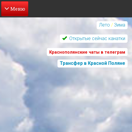
Перейти
к
Лето
/
Зима
основному
содержанию
Открытые сейчас канатки
Краснополянские чаты в телеграм
Трансфер в Красной Поляне