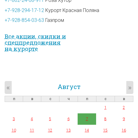
+7-862-24-08-911
Роза Хутор
+7-928-294-17-12
Курорт Красная Поляна
+7-928-854-03-63
Газпром
Все акции, скидки и
спец­предложе­ния
на курорте
Август
«
»
п
в
с
ч
п
с
в
1
2
3
4
5
6
7
8
9
10
11
12
13
14
15
16