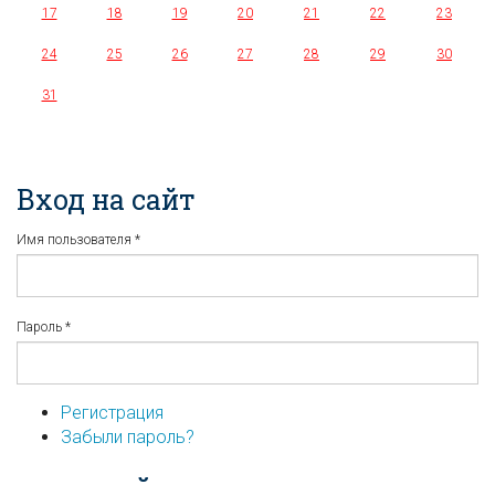
17
18
19
20
21
22
23
24
25
26
27
28
29
30
31
Вход на сайт
Имя пользователя
*
Пароль
*
Регистрация
Забыли пароль?
...или войдите используя