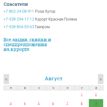
Спасатели
+7-862-24-08-911
Роза Хутор
+7-928-294-17-12
Курорт Красная Поляна
+7-928-854-03-63
Газпром
Все акции, скидки и
спец­предложе­ния
на курорте
Август
«
»
п
в
с
ч
п
с
в
1
2
3
4
5
6
7
8
9