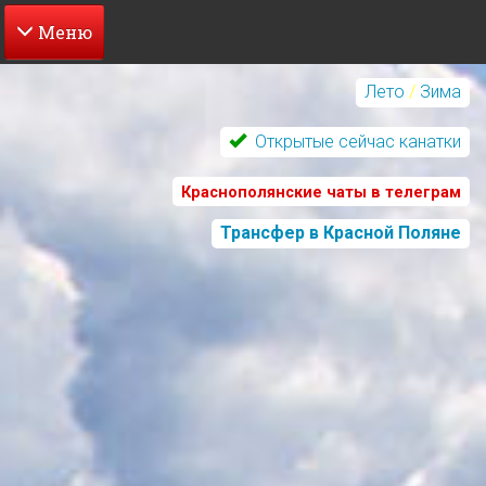
Перейти
к
Лето
/
Зима
основному
содержанию
Открытые сейчас канатки
Краснополянские чаты в телеграм
Трансфер в Красной Поляне