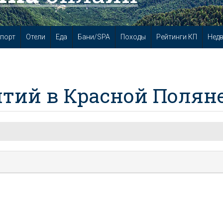
порт
Отели
Еда
Бани/SPA
Походы
Рейтинги КП
Нед
тий в Красной Полян