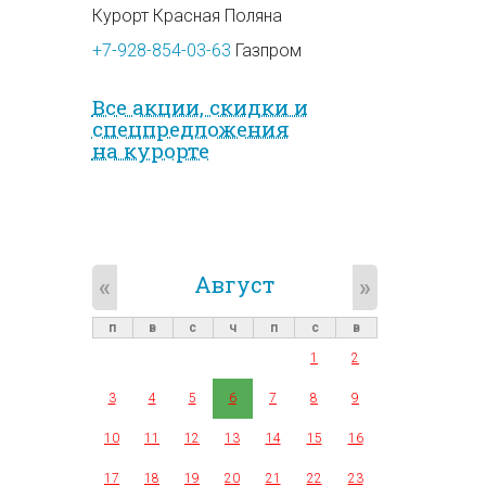
Курорт Красная Поляна
+7-928-854-03-63
Газпром
Все акции, скидки и
спец­предложе­ния
на курорте
Август
«
»
п
в
с
ч
п
с
в
1
2
3
4
5
6
7
8
9
10
11
12
13
14
15
16
17
18
19
20
21
22
23