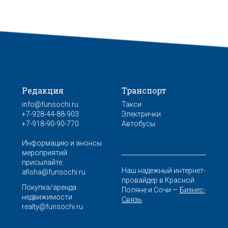
Редакция
Транспорт
info@funsochi.ru
Такси
+7-928-44-88-903
Электрички
+7-918-90-90-770
Автобусы
Информацию и анонсы
мероприятий
присылайте:
Наш надежный интернет-
afisha@funsochi.ru
провайдер в Красной
Покупка/аренда
Поляне и Сочи —
Бизнес-
недвижимости
Связь
.
realty@funsochi.ru