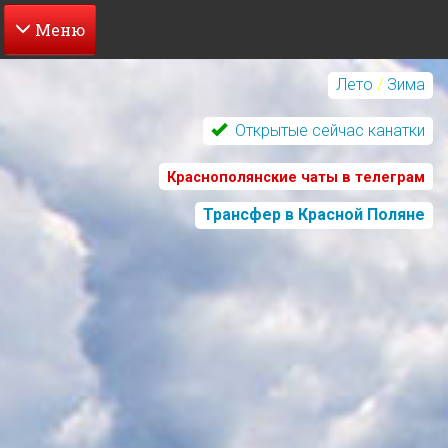
Перейти
к
Лето
/
Зима
основному
содержанию
Открытые сейчас канатки
Краснополянские чаты в телеграм
Трансфер в Красной Поляне