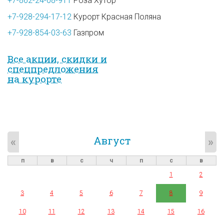
+7-862-24-08-911
Роза Хутор
+7-928-294-17-12
Курорт Красная Поляна
+7-928-854-03-63
Газпром
Все акции, скидки и
спец­предложе­ния
на курорте
Август
«
»
п
в
с
ч
п
с
в
1
2
3
4
5
6
7
8
9
10
11
12
13
14
15
16