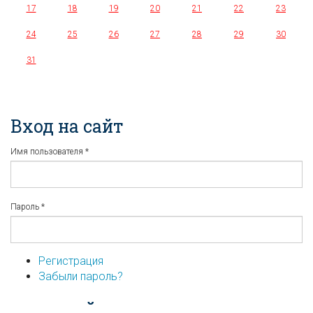
17
18
19
20
21
22
23
24
25
26
27
28
29
30
31
Вход на сайт
Имя пользователя
*
Пароль
*
Регистрация
Забыли пароль?
...или войдите используя