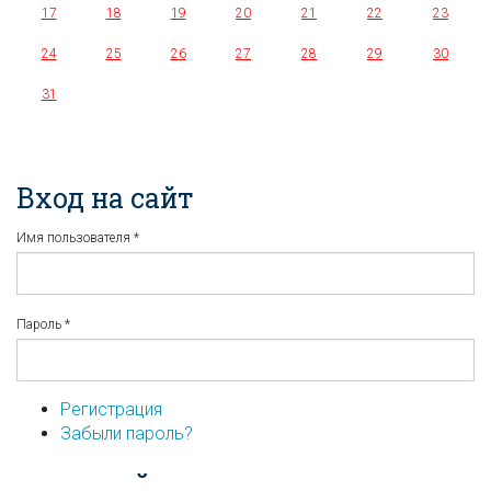
17
18
19
20
21
22
23
24
25
26
27
28
29
30
31
Вход на сайт
Имя пользователя
*
Пароль
*
Регистрация
Забыли пароль?
...или войдите используя