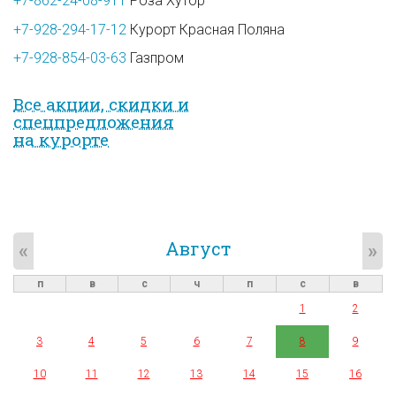
+7-862-24-08-911
Роза Хутор
+7-928-294-17-12
Курорт Красная Поляна
+7-928-854-03-63
Газпром
Все акции, скидки и
спец­предложе­ния
на курорте
Август
«
»
п
в
с
ч
п
с
в
1
2
3
4
5
6
7
8
9
10
11
12
13
14
15
16