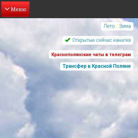
Перейти
к
Лето
/
Зима
основному
содержанию
Открытые сейчас канатки
Краснополянские чаты в телеграм
Трансфер в Красной Поляне