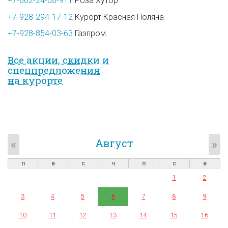
+7-862-24-08-911
Роза Хутор
+7-928-294-17-12
Курорт Красная Поляна
+7-928-854-03-63
Газпром
Все акции, скидки и
спец­предложе­ния
на курорте
Август
«
»
п
в
с
ч
п
с
в
1
2
3
4
5
6
7
8
9
10
11
12
13
14
15
16