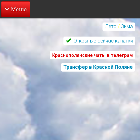
Перейти
к
Лето
/
Зима
основному
содержанию
Открытые сейчас канатки
Краснополянские чаты в телеграм
Трансфер в Красной Поляне