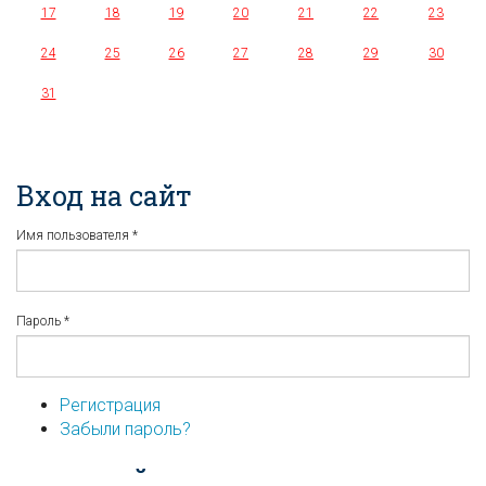
17
18
19
20
21
22
23
24
25
26
27
28
29
30
31
Вход на сайт
Имя пользователя
*
Пароль
*
Регистрация
Забыли пароль?
...или войдите используя