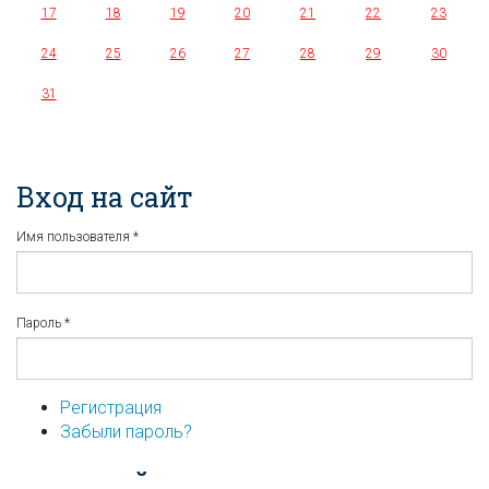
17
18
19
20
21
22
23
24
25
26
27
28
29
30
31
Вход на сайт
Имя пользователя
*
Пароль
*
Регистрация
Забыли пароль?
...или войдите используя