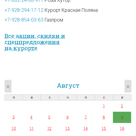
+7-862-24-08-911
Роза Хутор
+7-928-294-17-12
Курорт Красная Поляна
+7-928-854-03-63
Газпром
Все акции, скидки и
спец­предложе­ния
на курорте
Август
«
»
п
в
с
ч
п
с
в
1
2
3
4
5
6
7
8
9
10
11
12
13
14
15
16