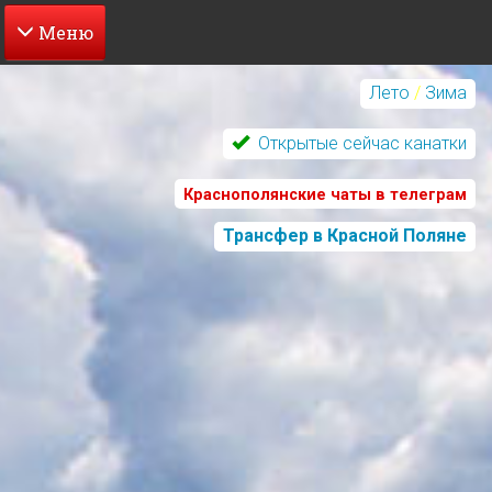
Перейти
к
Лето
/
Зима
основному
содержанию
Открытые сейчас канатки
Краснополянские чаты в телеграм
Трансфер в Красной Поляне