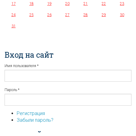
17
18
19
20
21
22
23
24
25
26
27
28
29
30
31
Вход на сайт
Имя пользователя
*
Пароль
*
Регистрация
Забыли пароль?
...или войдите используя