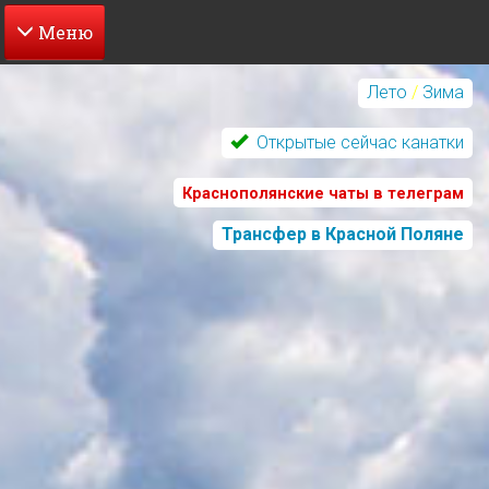
Перейти
к
Лето
/
Зима
основному
содержанию
Открытые сейчас канатки
Краснополянские чаты в телеграм
Трансфер в Красной Поляне