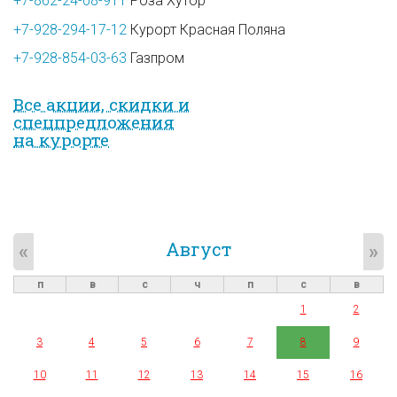
+7-862-24-08-911
Роза Хутор
+7-928-294-17-12
Курорт Красная Поляна
+7-928-854-03-63
Газпром
Все акции, скидки и
спец­предложе­ния
на курорте
Август
«
»
п
в
с
ч
п
с
в
1
2
3
4
5
6
7
8
9
10
11
12
13
14
15
16