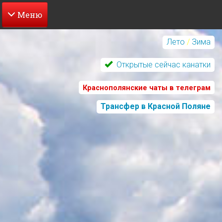
Перейти
к
Лето
/
Зима
основному
содержанию
Открытые сейчас канатки
Краснополянские чаты в телеграм
Трансфер в Красной Поляне