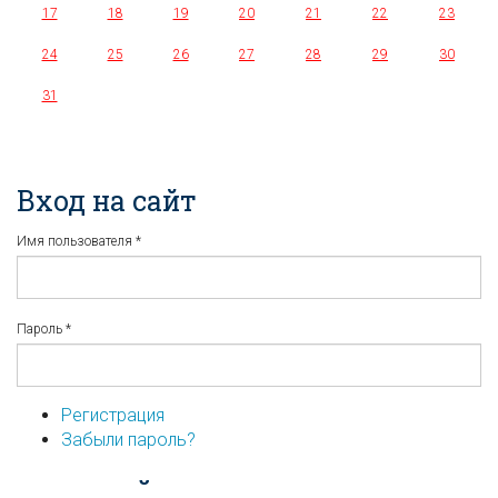
17
18
19
20
21
22
23
24
25
26
27
28
29
30
31
Вход на сайт
Имя пользователя
*
Пароль
*
Регистрация
Забыли пароль?
...или войдите используя