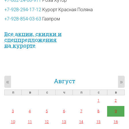
+7-862-24-08-911
Роза Хутор
+7-928-294-17-12
Курорт Красная Поляна
+7-928-854-03-63
Газпром
Все акции, скидки и
спец­предложе­ния
на курорте
Август
«
»
п
в
с
ч
п
с
в
1
2
3
4
5
6
7
8
9
10
11
12
13
14
15
16