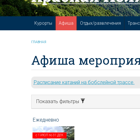
Курорты
Афиша
Отдых/развлечения
Транс
ГЛАВНАЯ
Афиша мероприя
Расписание катаний на бобслейной трассе.
Показать фильтры
с
1 ИЮЛ
по
31 ДЕК