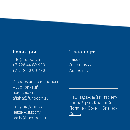
Редакция
Транспорт
info@funsochi.ru
Такси
+7-928-44-88-903
Электрички
+7-918-90-90-770
Автобусы
Информацию и анонсы
мероприятий
присылайте:
Наш надежный интернет-
afisha@funsochi.ru
провайдер в Красной
Покупка/аренда
Поляне и Сочи —
Бизнес-
недвижимости
Связь
.
realty@funsochi.ru