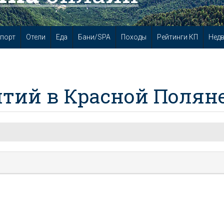
порт
Отели
Еда
Бани/SPA
Походы
Рейтинги КП
Нед
тий в Красной Полян