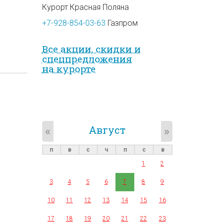
Курорт Красная Поляна
+7-928-854-03-63
Газпром
Все акции, скидки и
спец­предложе­ния
на курорте
Август
«
»
п
в
с
ч
п
с
в
1
2
3
4
5
6
7
8
9
10
11
12
13
14
15
16
17
18
19
20
21
22
23