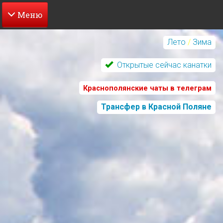
Перейти
к
Лето
/
Зима
основному
содержанию
Открытые сейчас канатки
Краснополянские чаты в телеграм
Трансфер в Красной Поляне