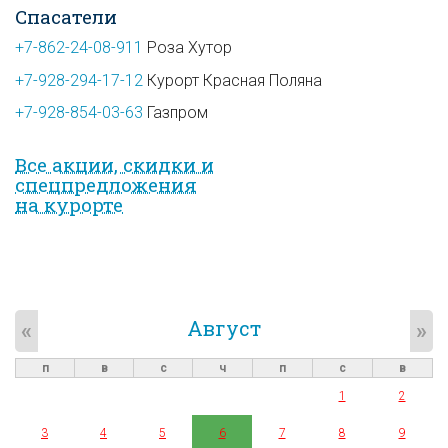
Спасатели
+7-862-24-08-911
Роза Хутор
+7-928-294-17-12
Курорт Красная Поляна
+7-928-854-03-63
Газпром
Все акции, скидки и
спец­предложе­ния
на курорте
Август
«
»
п
в
с
ч
п
с
в
1
2
3
4
5
6
7
8
9