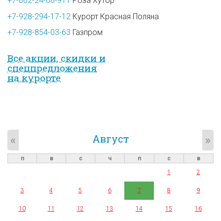
+7-862-24-08-911
Роза Хутор
+7-928-294-17-12
Курорт Красная Поляна
+7-928-854-03-63
Газпром
Все акции, скидки и
спец­предложе­ния
на курорте
Август
«
»
п
в
с
ч
п
с
в
1
2
3
4
5
6
7
8
9
10
11
12
13
14
15
16