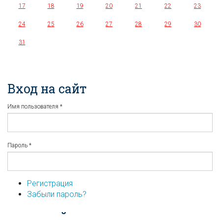
17
18
19
20
21
22
23
24
25
26
27
28
29
30
31
Вход на сайт
Имя пользователя
*
Пароль
*
Регистрация
Забыли пароль?
...или войдите используя