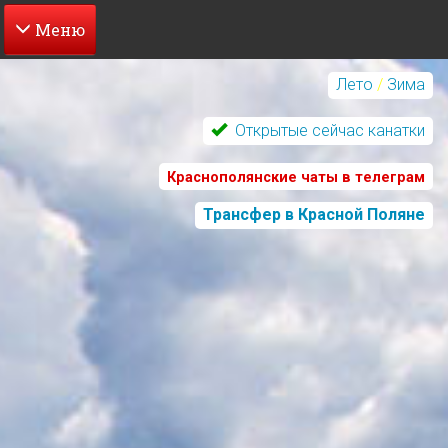
Перейти
к
Лето
/
Зима
основному
содержанию
Открытые сейчас канатки
Краснополянские чаты в телеграм
Трансфер в Красной Поляне