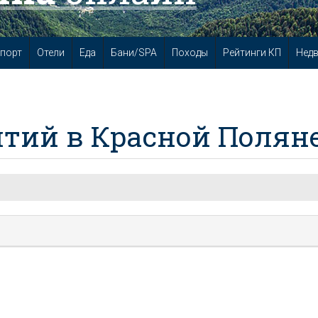
порт
Отели
Еда
Бани/SPA
Походы
Рейтинги КП
Нед
тий в Красной Полян