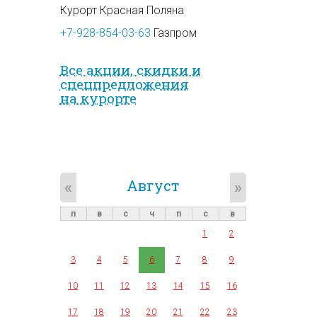
Курорт Красная Поляна
+7-928-854-03-63
Газпром
Все акции, скидки и
спец­предложе­ния
на курорте
Август
«
»
п
в
с
ч
п
с
в
1
2
3
4
5
6
7
8
9
10
11
12
13
14
15
16
17
18
19
20
21
22
23