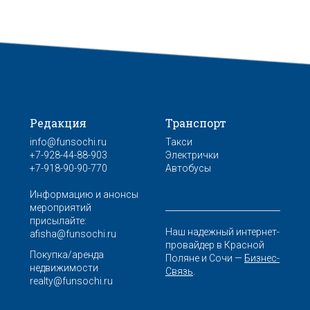
Редакция
Транспорт
info@funsochi.ru
Такси
+7-928-44-88-903
Электрички
+7-918-90-90-770
Автобусы
Информацию и анонсы
мероприятий
присылайте:
Наш надежный интернет-
afisha@funsochi.ru
провайдер в Красной
Покупка/аренда
Поляне и Сочи —
Бизнес-
недвижимости
Связь
.
realty@funsochi.ru