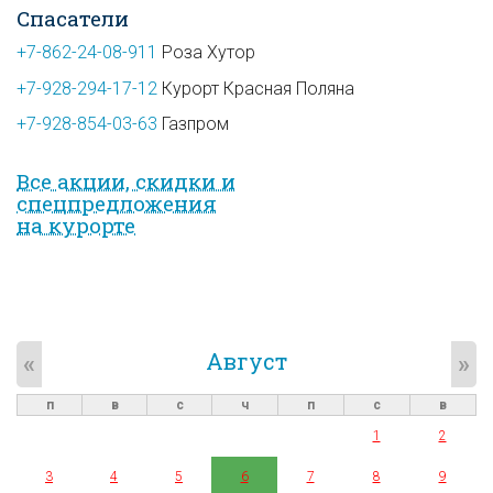
Спасатели
+7-862-24-08-911
Роза Хутор
+7-928-294-17-12
Курорт Красная Поляна
+7-928-854-03-63
Газпром
Все акции, скидки и
спец­предложе­ния
на курорте
Август
«
»
п
в
с
ч
п
с
в
1
2
3
4
5
6
7
8
9