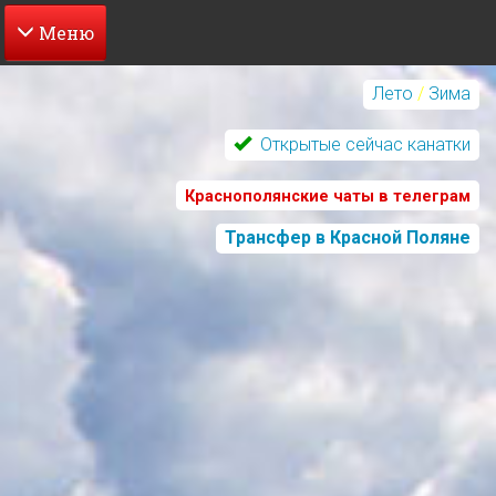
Перейти
к
Лето
/
Зима
основному
содержанию
Открытые сейчас канатки
Краснополянские чаты в телеграм
Трансфер в Красной Поляне