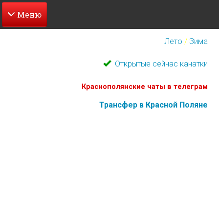
Перейти
к
Лето
/
Зима
основному
содержанию
Открытые сейчас канатки
Краснополянские чаты в телеграм
Трансфер в Красной Поляне