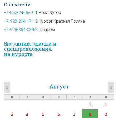
Спасатели
+7-862-24-08-911
Роза Хутор
+7-928-294-17-12
Курорт Красная Поляна
+7-928-854-03-63
Газпром
Все акции, скидки и
спец­предложе­ния
на курорте
Август
«
»
п
в
с
ч
п
с
в
1
2
3
4
5
6
7
8
9