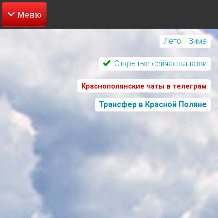
Перейти
к
Лето
/
Зима
основному
содержанию
Открытые сейчас канатки
Краснополянские чаты в телеграм
Трансфер в Красной Поляне