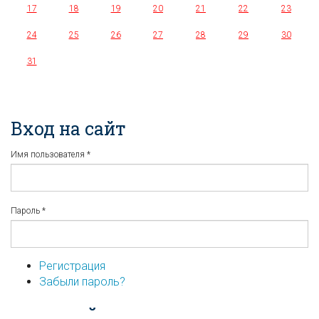
17
18
19
20
21
22
23
24
25
26
27
28
29
30
31
Вход на сайт
Имя пользователя
*
Пароль
*
Регистрация
Забыли пароль?
...или войдите используя