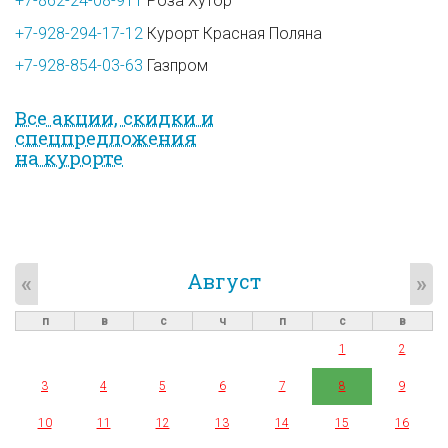
+7-862-24-08-911
Роза Хутор
+7-928-294-17-12
Курорт Красная Поляна
+7-928-854-03-63
Газпром
Все акции, скидки и
спец­предложе­ния
на курорте
Август
«
»
п
в
с
ч
п
с
в
1
2
3
4
5
6
7
8
9
10
11
12
13
14
15
16