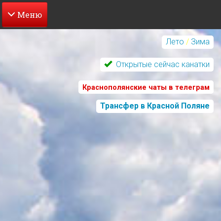
Перейти
к
Лето
/
Зима
основному
содержанию
Открытые сейчас канатки
Краснополянские чаты в телеграм
Трансфер в Красной Поляне