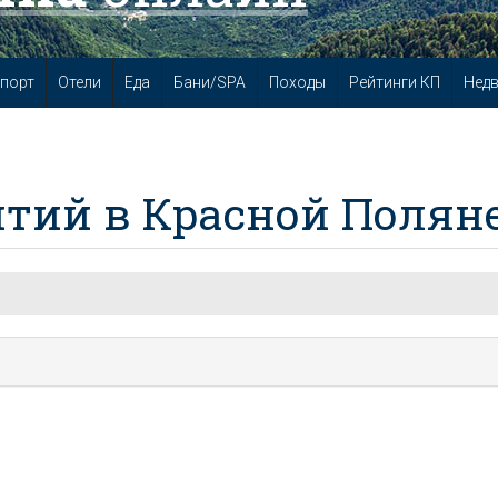
порт
Отели
Еда
Бани/SPA
Походы
Рейтинги КП
Нед
тий в Красной Полян