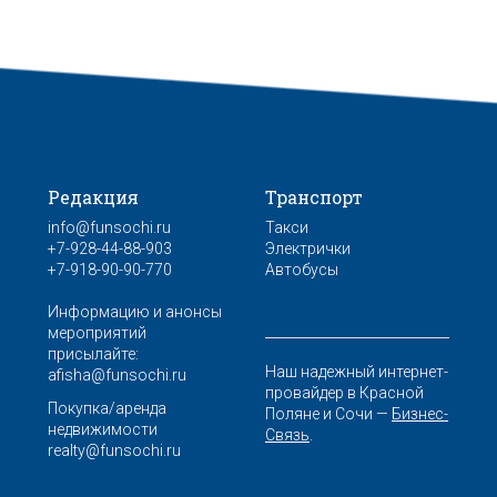
Редакция
Транспорт
info@funsochi.ru
Такси
+7-928-44-88-903
Электрички
+7-918-90-90-770
Автобусы
Информацию и анонсы
мероприятий
присылайте:
Наш надежный интернет-
afisha@funsochi.ru
провайдер в Красной
Покупка/аренда
Поляне и Сочи —
Бизнес-
недвижимости
Связь
.
realty@funsochi.ru