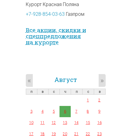
Курорт Красная Поляна
+7-928-854-03-63
Газпром
Все акции, скидки и
спец­предложе­ния
на курорте
Август
«
»
п
в
с
ч
п
с
в
1
2
3
4
5
6
7
8
9
10
11
12
13
14
15
16
17
18
19
20
21
22
23