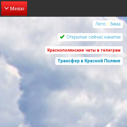
Перейти
к
Лето
/
Зима
основному
содержанию
Открытые сейчас канатки
Краснополянские чаты в телеграм
Трансфер в Красной Поляне