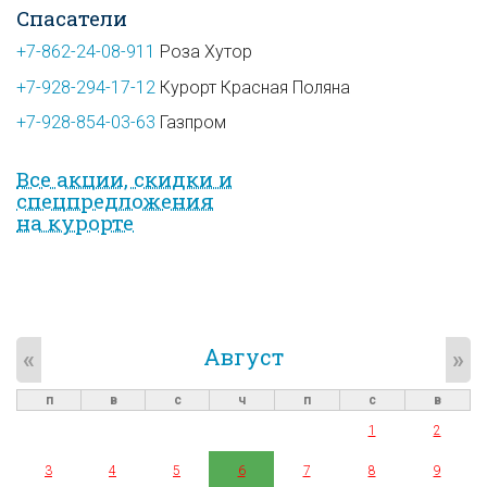
Спасатели
+7-862-24-08-911
Роза Хутор
+7-928-294-17-12
Курорт Красная Поляна
+7-928-854-03-63
Газпром
Все акции, скидки и
спец­предложе­ния
на курорте
Август
«
»
п
в
с
ч
п
с
в
1
2
3
4
5
6
7
8
9