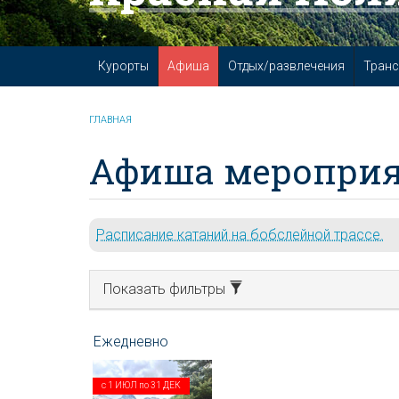
Курорты
Афиша
Отдых/развлечения
Транс
ГЛАВНАЯ
Афиша мероприя
Расписание катаний на бобслейной трассе.
Показать фильтры
с
1 ИЮЛ
по
31 ДЕК