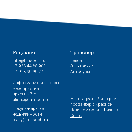
Редакция
Транспорт
info@funsochi.ru
Такси
+7-928-44-88-903
Электрички
+7-918-90-90-770
Автобусы
Информацию и анонсы
мероприятий
присылайте:
Наш надежный интернет-
afisha@funsochi.ru
провайдер в Красной
Покупка/аренда
Поляне и Сочи —
Бизнес-
недвижимости
Связь
.
realty@funsochi.ru