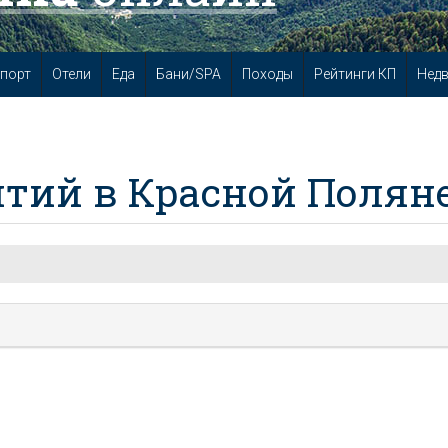
порт
Отели
Еда
Бани/SPA
Походы
Рейтинги КП
Нед
тий в Красной Полян