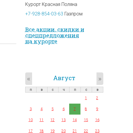
Курорт Красная Поляна
+7-928-854-03-63
Газпром
Все акции, скидки и
спец­предложе­ния
на курорте
Август
«
»
п
в
с
ч
п
с
в
1
2
3
4
5
6
7
8
9
10
11
12
13
14
15
16
17
18
19
20
21
22
23