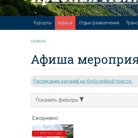
Курорты
Афиша
Отдых/развлечения
Транс
ГЛАВНАЯ
Афиша мероприя
Расписание катаний на бобслейной трассе.
Показать фильтры
с
1 ИЮЛ
по
31 ДЕК