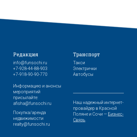
Редакция
Транспорт
info@funsochi.ru
Такси
+7-928-44-88-903
Электрички
+7-918-90-90-770
Автобусы
Информацию и анонсы
мероприятий
присылайте:
Наш надежный интернет-
afisha@funsochi.ru
провайдер в Красной
Покупка/аренда
Поляне и Сочи —
Бизнес-
недвижимости
Связь
.
realty@funsochi.ru