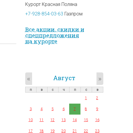
Курорт Красная Поляна
+7-928-854-03-63
Газпром
Все акции, скидки и
спец­предложе­ния
на курорте
Август
«
»
п
в
с
ч
п
с
в
1
2
3
4
5
6
7
8
9
10
11
12
13
14
15
16
17
18
19
20
21
22
23