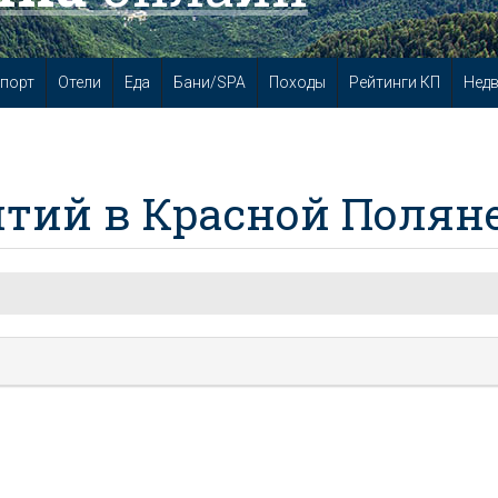
порт
Отели
Еда
Бани/SPA
Походы
Рейтинги КП
Нед
тий в Красной Полян