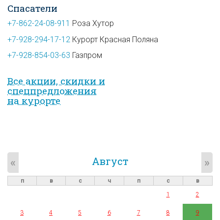
Спасатели
+7-862-24-08-911
Роза Хутор
+7-928-294-17-12
Курорт Красная Поляна
+7-928-854-03-63
Газпром
Все акции, скидки и
спец­предложе­ния
на курорте
Август
«
»
п
в
с
ч
п
с
в
1
2
3
4
5
6
7
8
9