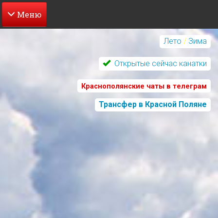
Перейти
к
Лето
/
Зима
основному
содержанию
Открытые сейчас канатки
Краснополянские чаты в телеграм
Трансфер в Красной Поляне