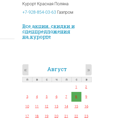
Курорт Красная Поляна
+7-928-854-03-63
Газпром
Все акции, скидки и
спец­предложе­ния
на курорте
Август
«
»
п
в
с
ч
п
с
в
1
2
3
4
5
6
7
8
9
10
11
12
13
14
15
16
17
18
19
20
21
22
23