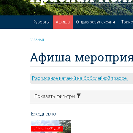
Курорты
Афиша
Отдых/развлечения
Транс
ГЛАВНАЯ
Афиша мероприя
Расписание катаний на бобслейной трассе.
Показать фильтры
с
1 ИЮЛ
по
31 ДЕК