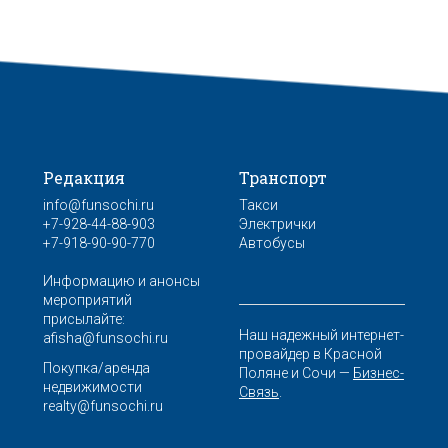
Редакция
Транспорт
info@funsochi.ru
Такси
+7-928-44-88-903
Электрички
+7-918-90-90-770
Автобусы
Информацию и анонсы
мероприятий
присылайте:
Наш надежный интернет-
afisha@funsochi.ru
провайдер в Красной
Покупка/аренда
Поляне и Сочи —
Бизнес-
недвижимости
Связь
.
realty@funsochi.ru