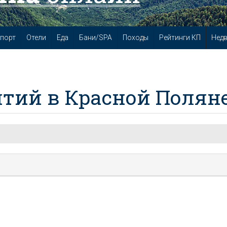
порт
Отели
Еда
Бани/SPA
Походы
Рейтинги КП
Нед
тий в Красной Полян