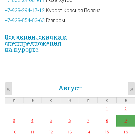
+7-862-24-08-911
Роза Хутор
+7-928-294-17-12
Курорт Красная Поляна
+7-928-854-03-63
Газпром
Все акции, скидки и
спец­предложе­ния
на курорте
Август
«
»
п
в
с
ч
п
с
в
1
2
3
4
5
6
7
8
9
10
11
12
13
14
15
16