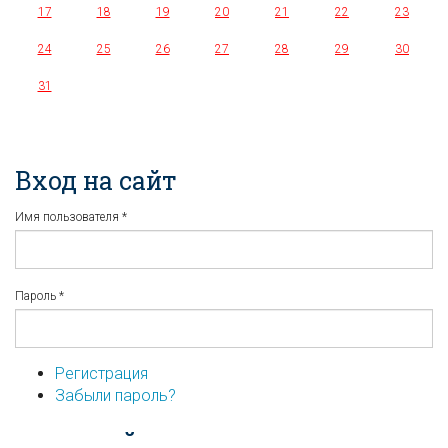
17
18
19
20
21
22
23
24
25
26
27
28
29
30
31
Вход на сайт
Имя пользователя
*
Пароль
*
Регистрация
Забыли пароль?
...или войдите используя