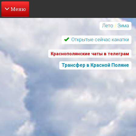
Перейти
к
Лето
/
Зима
основному
содержанию
Открытые сейчас канатки
Краснополянские чаты в телеграм
Трансфер в Красной Поляне