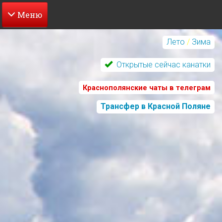
Перейти
к
Лето
/
Зима
основному
содержанию
Открытые сейчас канатки
Краснополянские чаты в телеграм
Трансфер в Красной Поляне