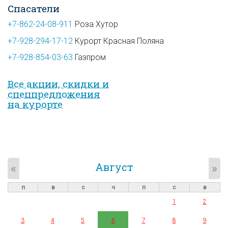
Спасатели
+7-862-24-08-911
Роза Хутор
+7-928-294-17-12
Курорт Красная Поляна
+7-928-854-03-63
Газпром
Все акции, скидки и
спец­предложе­ния
на курорте
Август
«
»
п
в
с
ч
п
с
в
1
2
3
4
5
6
7
8
9