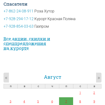
Спасатели
+7-862-24-08-911
Роза Хутор
+7-928-294-17-12
Курорт Красная Поляна
+7-928-854-03-63
Газпром
Все акции, скидки и
спец­предложе­ния
на курорте
Август
«
»
п
в
с
ч
п
с
в
1
2
3
4
5
6
7
8
9