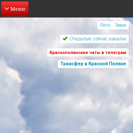
Перейти
к
Лето
/
Зима
основному
содержанию
Открытые сейчас канатки
Краснополянские чаты в телеграм
Трансфер в Красной Поляне