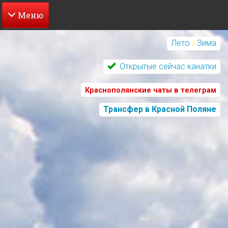
Перейти
к
Лето
/
Зима
основному
содержанию
Открытые сейчас канатки
Краснополянские чаты в телеграм
Трансфер в Красной Поляне