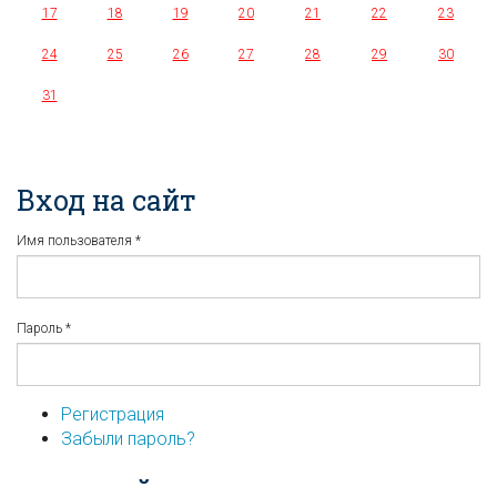
17
18
19
20
21
22
23
24
25
26
27
28
29
30
31
Вход на сайт
Имя пользователя
*
Пароль
*
Регистрация
Забыли пароль?
...или войдите используя