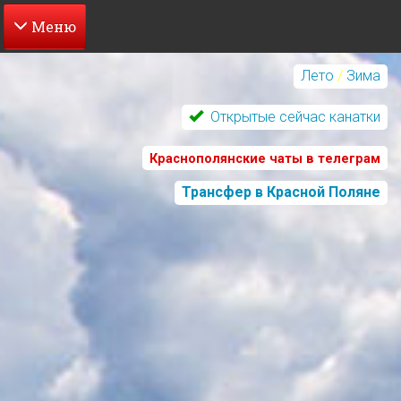
Перейти
к
Лето
/
Зима
основному
содержанию
Открытые сейчас канатки
Краснополянские чаты в телеграм
Трансфер в Красной Поляне