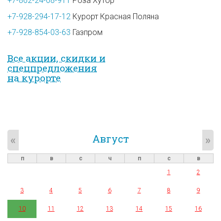
+7-862-24-08-911
Роза Хутор
+7-928-294-17-12
Курорт Красная Поляна
+7-928-854-03-63
Газпром
Все акции, скидки и
спец­предложе­ния
на курорте
Август
«
»
п
в
с
ч
п
с
в
1
2
3
4
5
6
7
8
9
10
11
12
13
14
15
16