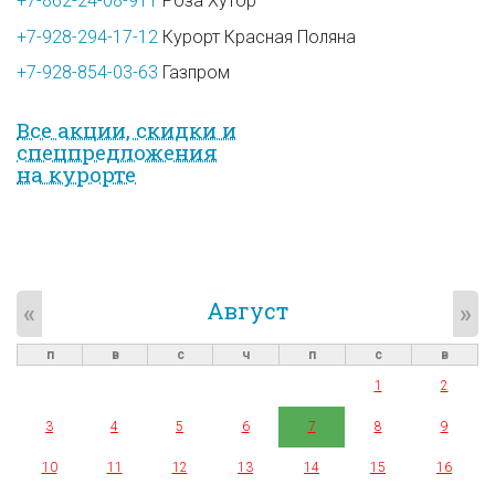
+7-862-24-08-911
Роза Хутор
+7-928-294-17-12
Курорт Красная Поляна
+7-928-854-03-63
Газпром
Все акции, скидки и
спец­предложе­ния
на курорте
Август
«
»
п
в
с
ч
п
с
в
1
2
3
4
5
6
7
8
9
10
11
12
13
14
15
16