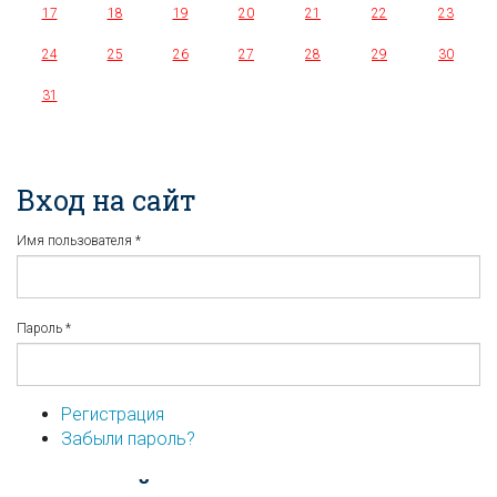
17
18
19
20
21
22
23
24
25
26
27
28
29
30
31
Вход на сайт
Имя пользователя
*
Пароль
*
Регистрация
Забыли пароль?
...или войдите используя