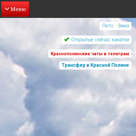
Перейти
к
Лето
/
Зима
основному
содержанию
Открытые сейчас канатки
Краснополянские чаты в телеграм
Трансфер в Красной Поляне