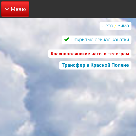
Перейти
к
Лето
/
Зима
основному
содержанию
Открытые сейчас канатки
Краснополянские чаты в телеграм
Трансфер в Красной Поляне