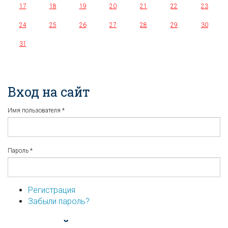
17
18
19
20
21
22
23
24
25
26
27
28
29
30
31
Вход на сайт
Имя пользователя
*
Пароль
*
Регистрация
Забыли пароль?
...или войдите используя