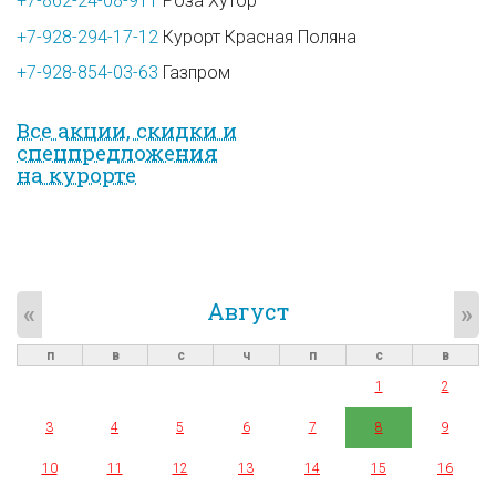
+7-862-24-08-911
Роза Хутор
+7-928-294-17-12
Курорт Красная Поляна
+7-928-854-03-63
Газпром
Все акции, скидки и
спец­предложе­ния
на курорте
Август
«
»
п
в
с
ч
п
с
в
1
2
3
4
5
6
7
8
9
10
11
12
13
14
15
16