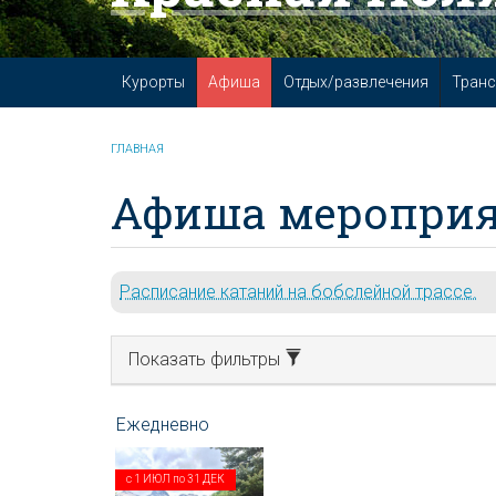
Курорты
Афиша
Отдых/развлечения
Транс
ГЛАВНАЯ
Афиша мероприя
Расписание катаний на бобслейной трассе.
Показать фильтры
с
1 ИЮЛ
по
31 ДЕК