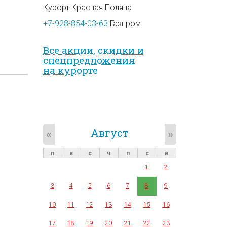
Курорт Красная Поляна
+7-928-854-03-63
Газпром
Все акции, скидки и
спец­предложе­ния
на курорте
Август
«
»
п
в
с
ч
п
с
в
1
2
3
4
5
6
7
8
9
10
11
12
13
14
15
16
17
18
19
20
21
22
23