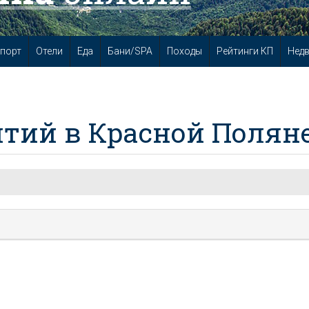
порт
Отели
Еда
Бани/SPA
Походы
Рейтинги КП
Нед
тий в Красной Полян