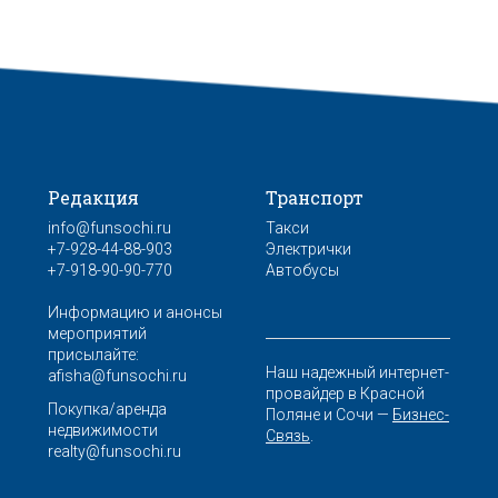
Редакция
Транспорт
info@funsochi.ru
Такси
+7-928-44-88-903
Электрички
+7-918-90-90-770
Автобусы
Информацию и анонсы
мероприятий
присылайте:
Наш надежный интернет-
afisha@funsochi.ru
провайдер в Красной
Покупка/аренда
Поляне и Сочи —
Бизнес-
недвижимости
Связь
.
realty@funsochi.ru