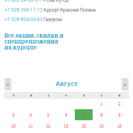
+7-862-24-08-911
Роза Хутор
+7-928-294-17-12
Курорт Красная Поляна
+7-928-854-03-63
Газпром
Все акции, скидки и
спец­предложе­ния
на курорте
Август
«
»
п
в
с
ч
п
с
в
1
2
3
4
5
6
7
8
9
10
11
12
13
14
15
16