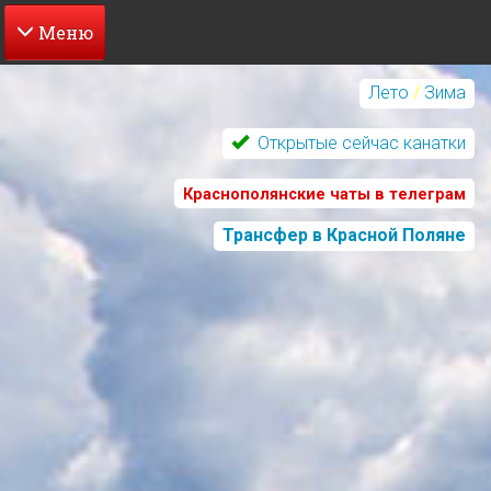
Перейти
к
Лето
/
Зима
основному
содержанию
Открытые сейчас канатки
Краснополянские чаты в телеграм
Трансфер в Красной Поляне