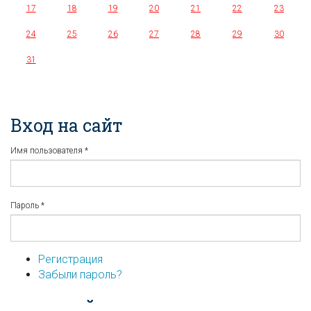
17
18
19
20
21
22
23
24
25
26
27
28
29
30
31
Вход на сайт
Имя пользователя
*
Пароль
*
Регистрация
Забыли пароль?
...или войдите используя