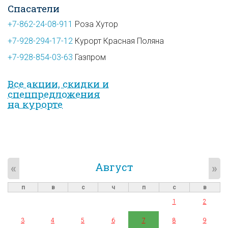
Спасатели
+7-862-24-08-911
Роза Хутор
+7-928-294-17-12
Курорт Красная Поляна
+7-928-854-03-63
Газпром
Все акции, скидки и
спец­предложе­ния
на курорте
Август
«
»
п
в
с
ч
п
с
в
1
2
3
4
5
6
7
8
9