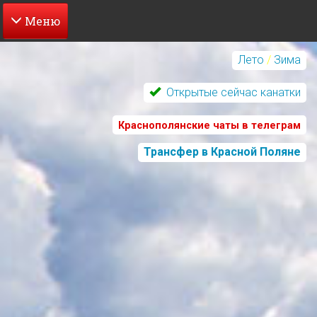
Перейти
к
Лето
/
Зима
основному
содержанию
Открытые сейчас канатки
Краснополянские чаты в телеграм
Трансфер в Красной Поляне